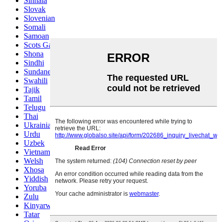
Sinhala
Slovak
Slovenian
Somali
Samoan
Scots Gaelic
Shona
Sindhi
Sundanese
Swahili
Tajik
Tamil
Telugu
Thai
Ukrainian
Urdu
Uzbek
Vietnamese
Welsh
Xhosa
Yiddish
Yoruba
Zulu
Kinyarwanda
Tatar