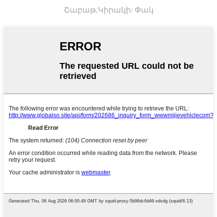
Շաբաթ,
Կիրակի: Փակ