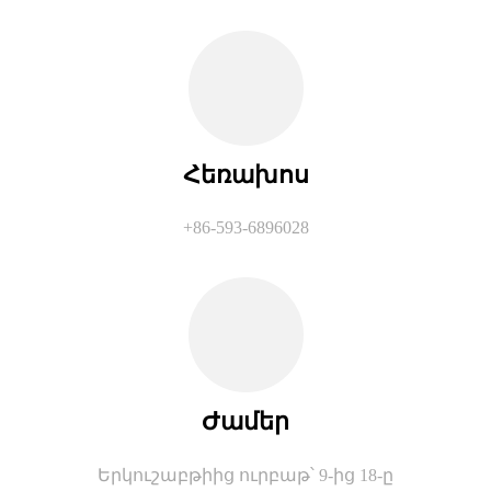
Հեռախոս
+86-593-6896028
Ժամեր
Երկուշաբթիից ուրբաթ՝ 9-ից 18-ը